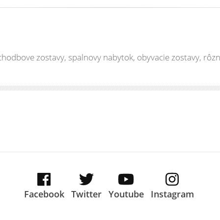
 chodbove zostavy, spalnovy nabytok, obyvacie zostavy, rôz
Facebook
Twitter
Youtube
Instagram